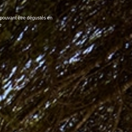
pouvant être dégustés en
e