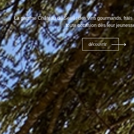
La gamme Château du Seuil : des vins gourmands, frais 
toute occasion dès leur jeuness
découvrir