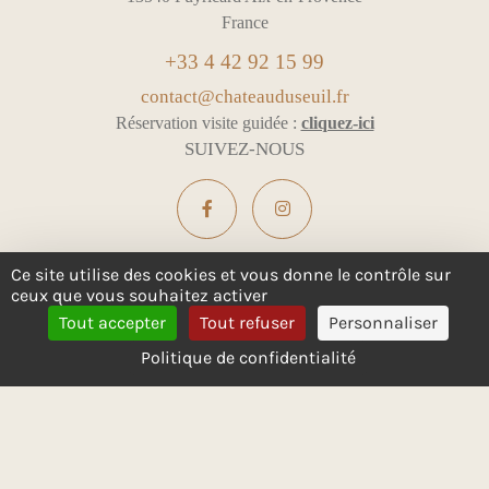
France
+33 4 42 92 15 99
contact@chateauduseuil.fr
Réservation visite guidée :
cliquez-ici
SUIVEZ-NOUS
Ce site utilise des cookies et vous donne le contrôle sur
ceux que vous souhaitez activer
L'ABUS D'ALCOOL EST DANGEREUX POUR LA SANTÉ -
Tout accepter
Tout refuser
Personnaliser
À CONSOMMER AVEC MODÉRATION
Politique de confidentialité
Mentions légales & Confidentialité
Gestion des cookies
Tous droits réservés
Design :
e
partenair
e
English
Français