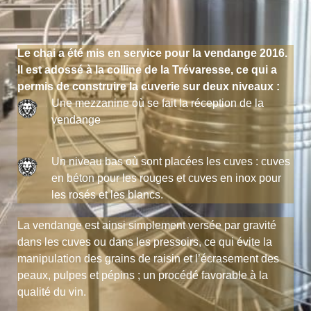
Le chai a été mis en service pour la vendange 2016.
Il est adossé à la colline de la Trévaresse, ce qui a
permis de construire la cuverie sur deux niveaux :
Une mezzanine où se fait la réception de la
vendange
Un niveau bas où sont placées les cuves : cuves
en béton pour les rouges et cuves en inox pour
les rosés et les blancs.
La vendange est ainsi simplement versée par gravité
dans les cuves ou dans les pressoirs, ce qui évite la
manipulation des grains de raisin et l’écrasement des
peaux, pulpes et pépins ; un procédé favorable à la
qualité du vin.