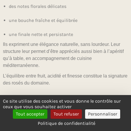
des notes florales délicates
une bouche fraîche et équilibrée
une finale nette et persistante
Ils expriment une élégance naturelle, sans lourdeur. Leur
structure leur permet d’être appréciés aussi bien à l’apéritif
qu’à table, en accompagnement de cuisine
méditerranéenne.
L’équilibre entre fruit, acidité et finesse constitue la signature
des rosés du domaine.
Ce site utilise des cookies et vous donne le contrôle sur
ceux que vous souhaitez activer
LES BLANCS : TENSION ET
Tout accepter
Tout refuser
Personnaliser
Politique de confidentialité
MINÉRALITÉ