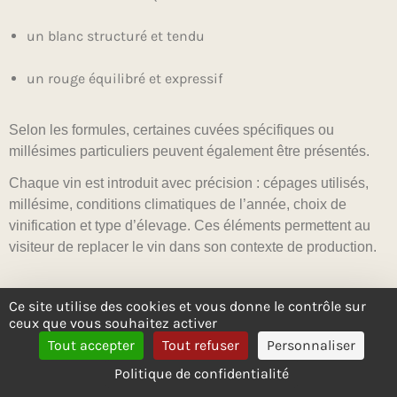
un blanc structuré et tendu
un rouge équilibré et expressif
Selon les formules, certaines cuvées spécifiques ou
millésimes particuliers peuvent également être présentés.
Chaque vin est introduit avec précision : cépages utilisés,
millésime, conditions climatiques de l’année, choix de
vinification et type d’élevage. Ces éléments permettent au
visiteur de replacer le vin dans son contexte de production.
Ce site utilise des cookies et vous donne le contrôle sur
OBSERVER, SENTIR, ANALYSER : LES
ceux que vous souhaitez activer
Tout accepter
Tout refuser
Personnaliser
Politique de confidentialité
ÉTAPES DE LA DÉGUSTATION