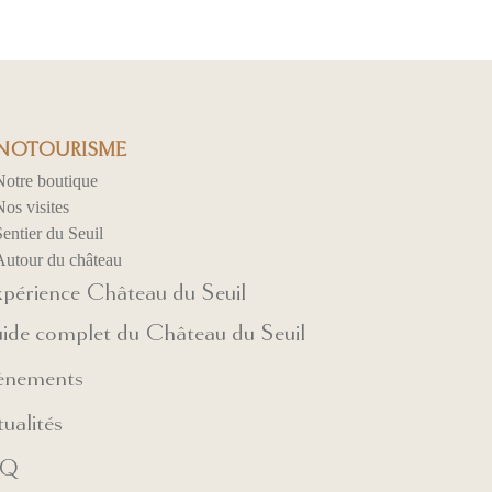
OTOURISME
Notre boutique
os visites
entier du Seuil
Autour du château
xpérience Château du Seuil
ide complet du Château du Seuil
ènements
ualités
AQ