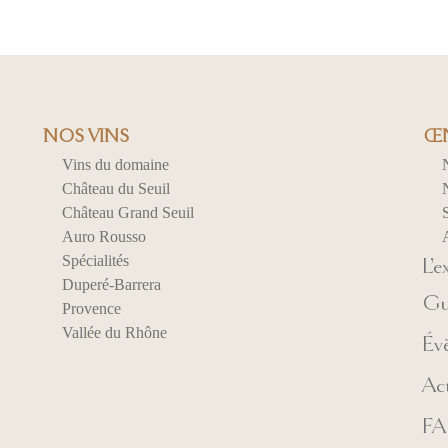
NOS VINS
ŒN
Vins du domaine
Château du Seuil
N
Château Grand Seuil
S
Auro Rousso
Spécialités
L’e
Duperé-Barrera
Gu
Provence
Vallée du Rhône
Év
Act
F