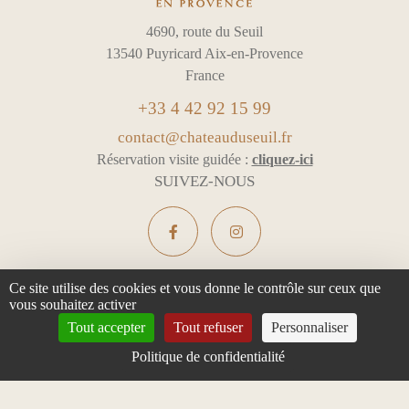
4690, route du Seuil
13540 Puyricard Aix-en-Provence
France
+33 4 42 92 15 99
contact@chateauduseuil.fr
Réservation visite guidée :
cliquez-ici
SUIVEZ-NOUS
Ce site utilise des cookies et vous donne le contrôle sur ceux que
vous souhaitez activer
L'ABUS D'ALCOOL EST DANGEREUX POUR LA SANTÉ -
Tout accepter
Tout refuser
Personnaliser
À CONSOMMER AVEC MODÉRATION
Politique de confidentialité
Mentions légales & Confidentialité
Gestion des cookies
Tous droits réservés
Design :
e
partenair
e