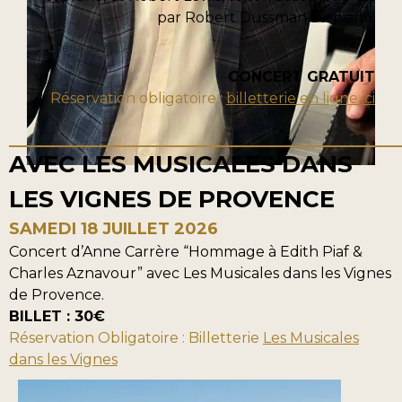
par Robert Dussman au piano.
Lire la suite
CONCERT GRATUIT
Réservation obligatoire :
billetterie en ligne ici
AVEC LES MUSICALES DANS
LES VIGNES DE PROVENCE
SAMEDI 18 JUILLET 2026
Concert d’Anne Carrère “Hommage à Edith Piaf &
Charles Aznavour” avec Les Musicales dans les Vignes
de Provence.
BILLET : 30€
Réservation Obligatoire : Billetterie
Les Musicales
dans les Vignes