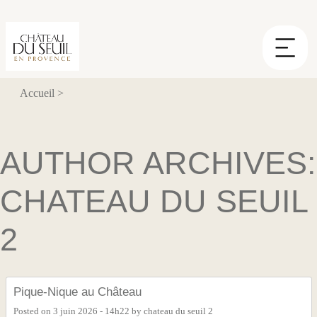
Panneau de gestion des cookies
Accueil
>
AUTHOR ARCHIVES:
CHATEAU DU SEUIL
2
Pique-Nique au Château
Posted on
3 juin 2026 - 14h22
by
chateau du seuil 2