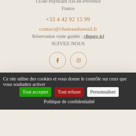
13540 Puyricard Aix-en-Provence
France
+33 4 42 92 15 99
contact@chateauduseuil.fr
Réservation visite guidée :
cliquez-ici
SUIVEZ-NOUS
Ce site utilise des cookies et vous donne le contrôle sur ceux que
vous souhaitez activer
L'ABUS D'ALCOOL EST DANGEREUX POUR LA SANTÉ -
Tout accepter
Tout refuser
Personnaliser
À CONSOMMER AVEC MODÉRATION
Politique de confidentialité
Mentions légales & Confidentialité
Gestion des cookies
Tous droits réservés
Design :
e
partenair
e