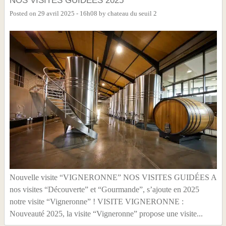
Posted on
29 avril 2025 - 16h08
by
chateau du seuil 2
Nouvelle visite “VIGNERONNE” NOS VISITES GUIDÉES A
nos visites “Découverte” et “Gourmande”, s’ajoute en 2025
notre visite “Vigneronne” ! VISITE VIGNERONNE :
Nouveauté 2025, la visite “Vigneronne” propose une visite...