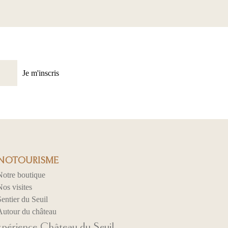
Je m'inscris
OTOURISME
Notre boutique
os visites
entier du Seuil
Autour du château
xpérience Château du Seuil