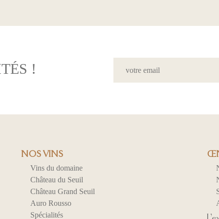
TÉS !
NOS VINS
ŒN
Vins du domaine
Château du Seuil
N
Château Grand Seuil
S
Auro Rousso
Spécialités
L’e