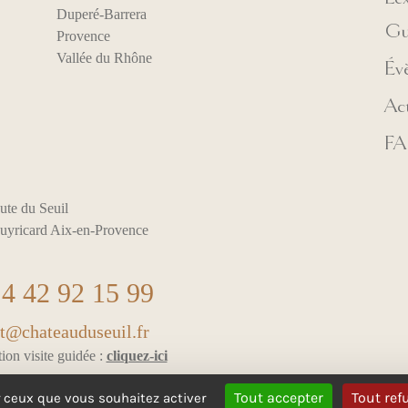
Duperé-Barrera
Gu
Provence
Vallée du Rhône
Év
Act
F
ute du Seuil
uyricard Aix-en-Provence
4 42 92 15 99
t@chateauduseuil.fr
ion visite guidée :
cliquez-ici
Tout accepter
Tout ref
r ceux que vous souhaitez activer