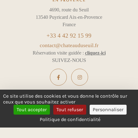
4690, route du Seuil
13540 Puyricard Aix-en-Provence
France
+33 4 42 92 15 99
contact@chateauduseuil.fr
Réservation visite guidée :
cliquez-ici
SUIVEZ-NOUS
Ce site utilise des cookies et vous donne le contrôle sur
ceux que vous souhaitez activer
L'ABUS D'ALCOOL EST DANGEREUX POUR LA SANTÉ -
Tout accepter
Tout refuser
Personnaliser
À CONSOMMER AVEC MODÉRATION
Politique de confidentialité
Mentions légales & Confidentialité
Gestion des cookies
Tous droits réservés
Design :
e
partenair
e