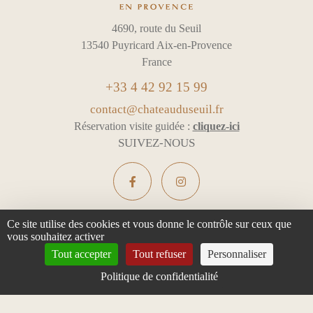
4690, route du Seuil
13540 Puyricard Aix-en-Provence
France
+33 4 42 92 15 99
contact@chateauduseuil.fr
Réservation visite guidée :
cliquez-ici
SUIVEZ-NOUS
Ce site utilise des cookies et vous donne le contrôle sur ceux que
vous souhaitez activer
L'ABUS D'ALCOOL EST DANGEREUX POUR LA SANTÉ -
Tout accepter
Tout refuser
Personnaliser
À CONSOMMER AVEC MODÉRATION
Politique de confidentialité
Mentions légales & Confidentialité
Gestion des cookies
Tous droits réservés
Design :
e
partenair
e