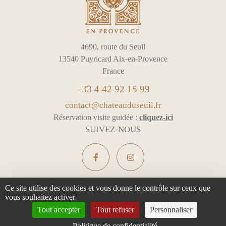
4690, route du Seuil
13540 Puyricard Aix-en-Provence
France
+33 4 42 92 15 99
contact@chateauduseuil.fr
Réservation visite guidée :
cliquez-ici
SUIVEZ-NOUS
Ce site utilise des cookies et vous donne le contrôle sur ceux que
vous souhaitez activer
L'ABUS D'ALCOOL EST DANGEREUX POUR LA SANTÉ -
Tout accepter
Tout refuser
Personnaliser
À CONSOMMER AVEC MODÉRATION
Politique de confidentialité