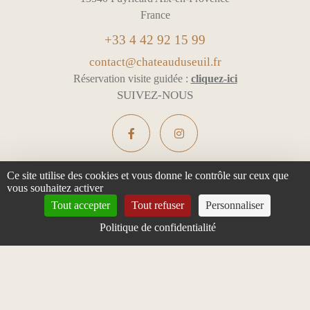
France
+33 4 42 92 15 99
contact@chateauduseuil.fr
Réservation visite guidée :
cliquez-ici
SUIVEZ-NOUS
Ce site utilise des cookies et vous donne le contrôle sur ceux que
vous souhaitez activer
L'ABUS D'ALCOOL EST DANGEREUX POUR LA SANTÉ -
Tout accepter
Tout refuser
Personnaliser
À CONSOMMER AVEC MODÉRATION
Politique de confidentialité
Mentions légales & Confidentialité
Gestion des cookies
Tous droits réservés
Design :
e
partenair
e
English
Français