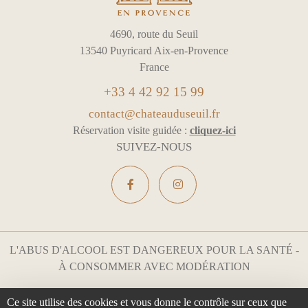
4690, route du Seuil
13540 Puyricard Aix-en-Provence
France
+33 4 42 92 15 99
contact@chateauduseuil.fr
Réservation visite guidée :
cliquez-ici
SUIVEZ-NOUS
L'ABUS D'ALCOOL EST DANGEREUX POUR LA SANTÉ -
À CONSOMMER AVEC MODÉRATION
Mentions légales & Confidentialité
Gestion des cookies
Ce site utilise des cookies et vous donne le contrôle sur ceux que