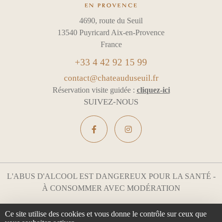
4690, route du Seuil
13540 Puyricard Aix-en-Provence
France
+33 4 42 92 15 99
contact@chateauduseuil.fr
Réservation visite guidée :
cliquez-ici
SUIVEZ-NOUS
L'ABUS D'ALCOOL EST DANGEREUX POUR LA SANTÉ -
À CONSOMMER AVEC MODÉRATION
Mentions légales & Confidentialité
Gestion des cookies
Ce site utilise des cookies et vous donne le contrôle sur ceux que