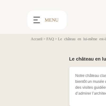
Panneau de gestion des cookies
MENU
Accueil
>
FAQ
>
Le château en lui-même est-il
Le château en lu
Notre château clas
bientôt un musée d
des visites guidée
d’admirer l’archite