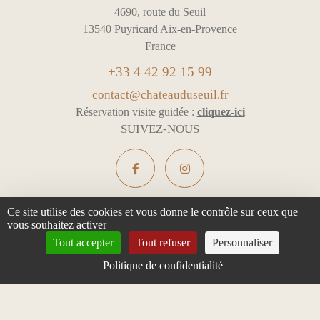
4690, route du Seuil
13540 Puyricard Aix-en-Provence
France
+33 4 42 92 15 99
contact@chateauduseuil.fr
Réservation visite guidée :
cliquez-ici
SUIVEZ-NOUS
Ce site utilise des cookies et vous donne le contrôle sur ceux que
vous souhaitez activer
L'ABUS D'ALCOOL EST DANGEREUX POUR LA SANTÉ -
Tout accepter
Tout refuser
Personnaliser
À CONSOMMER AVEC MODÉRATION
Politique de confidentialité
Mentions légales & Confidentialité
Gestion des cookies
Tous droits réservés
Design :
e
partenair
e