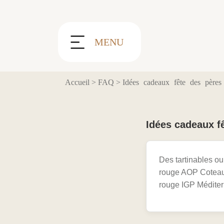
Panneau de gestion des cookies
MENU
Accueil
>
FAQ
>
Idées cadeaux fête des père
Idées cadeaux f
Des tartinables ou 
rouge AOP Coteaux 
rouge IGP Méditerr